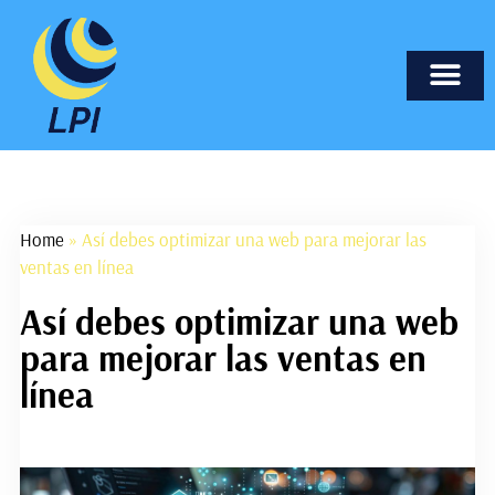
Marketing Onli
Nuevas T
Páginas Web
Tecnología I
Home
»
Así debes optimizar una web para mejorar las
ventas en línea
Así debes optimizar una web
para mejorar las ventas en
línea